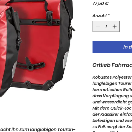
Preis
77,50 €
Anzahl
*
In 
Ortlieb Fahrr
Robustes Polyest
langlebigen Touren
hermetischen Rollv
dass Verpflegung 
und wasserdicht g
Mit dem Quick-Loc
der Klassiker einf
befestigen und wi
zu Fuß sorgt der S
acht ihn zum langlebigen Touren-