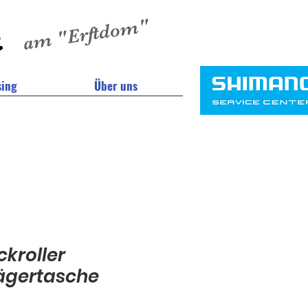
am "Erftdom"
sing
Über uns
ckroller
ägertasche