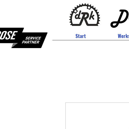
Start
Werks