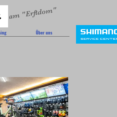
am "Erftdom"
sing
Über uns