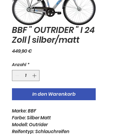
BBF " OUTRIDER " I 24
Zoll | silber/matt
Preis
449,90 €
Anzahl
*
In den Warenkorb
Marke: BBF
Farbe: Silber Matt
Modell: Outrider
Reifentyp: Schlauchreifen