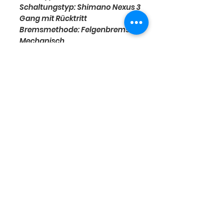
Schaltungstyp: Shimano Nexus 3
Gang mit Rücktritt
Bremsmethode: Felgenbremse -
Mechanisch
Anzahl der Gänge: 3 Gänge
Rahmengröße: 36 cm
Der kleine Radladen -
Kirchstraße 6 -41517
Grevenbroich
Impressum
Kontakt
AGB