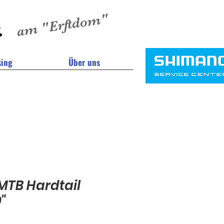
am "Erftdom"
sing
Über uns
TB Hardtail
0"