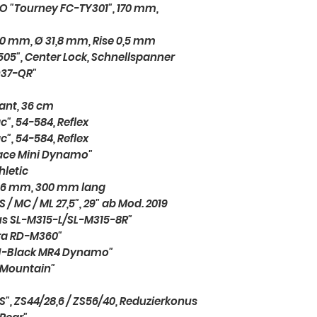
 "Tourney FC-TY301", 170 mm,
20 mm, Ø 31,8 mm, Rise 0,5 mm
05", Center Lock, Schnellspanner
D37-QR"
nt, 36 cm
", 54-584, Reflex
", 54-584, Reflex
ace Mini Dynamo"
hletic
1,6 mm, 300 mm lang
 MC / ML 27,5", 29" ab Mod. 2019
us SL-M315-L/SL-M315-8R"
ra RD-M360"
H-Black MR4 Dynamo"
 Mountain"
ZS", ZS44/28,6 / ZS56/40, Reduzierkonus