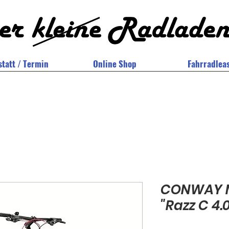
tatt / Termin
Online Shop
Fahrradlea
CONWAY M
"Razz C 4.