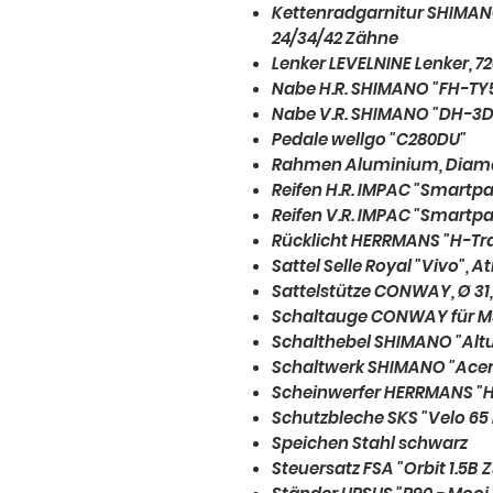
Kettenradgarnitur SHIMANO
24/34/42 Zähne
Lenker LEVELNINE Lenker, 7
Nabe H.R. SHIMANO "FH-TY5
Nabe V.R. SHIMANO "DH-3
Pedale wellgo "C280DU"
Rahmen Aluminium, Diama
Reifen H.R. IMPAC "Smartpac
Reifen V.R. IMPAC "Smartpac
Rücklicht HERRMANS "H-Tr
Sattel Selle Royal "Vivo", At
Sattelstütze CONWAY, Ø 3
Schaltauge CONWAY für MS /
Schalthebel SHIMANO "Alt
Schaltwerk SHIMANO "Ace
Scheinwerfer HERRMANS "
Schutzbleche SKS "Velo 65
Speichen Stahl schwarz
Steuersatz FSA "Orbit 1.5B 