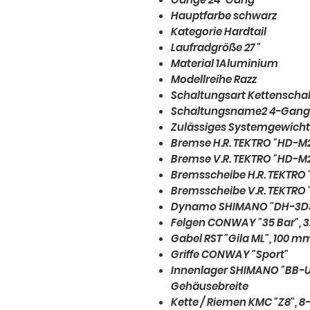
Hauptfarbe schwarz
Kategorie Hardtail
Laufradgröße 27 "
Material 1Aluminium
Modellreihe Razz
Schaltungsart Kettenscha
Schaltungsname2 4-Gang
Zulässiges Systemgewicht
Bremse H.R. TEKTRO "HD-M
Bremse V.R. TEKTRO "HD-M2
Bremsscheibe H.R. TEKTRO 
Bremsscheibe V.R. TEKTRO 
Dynamo SHIMANO "DH-3D
Felgen CONWAY "35 Bar", 3
Gabel RST "Gila ML", 100 
Griffe CONWAY "Sport"
Innenlager SHIMANO "BB-U
Gehäusebreite
Kette / Riemen KMC "Z8", 8