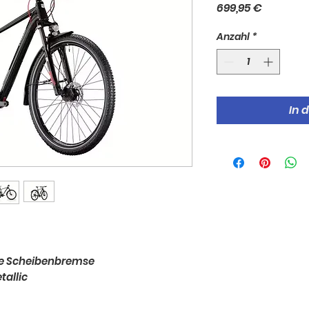
Preis
699,95 €
Anzahl
*
In 
e Scheibenbremse
allic