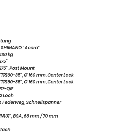
ltung
 SHIMANO "Acera"
130 kg
275"
75", Post Mount
"TR160-35", Ø 160 mm, Center Lock
"TR160-35", Ø 160 mm, Center Lock
37-QR"
2 Loch
mm Federweg, Schnellspanner
N101", BSA, 68 mm / 70 mm
-fach