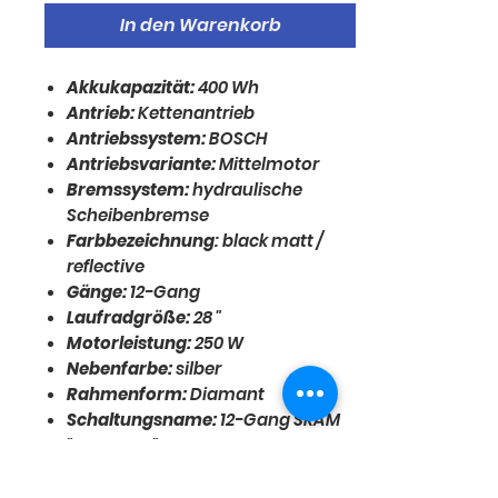
In den Warenkorb
Akkukapazität:
400 Wh
Antrieb:
Kettenantrieb
Antriebssystem:
BOSCH
Antriebsvariante:
Mittelmotor
Bremssystem:
hydraulische
Scheibenbremse
Farbbezeichnung
: black matt /
reflective
Gänge:
12-Gang
Laufradgröße:
28 "
Motorleistung:
250 W
Nebenfarbe:
silber
Rahmenform:
Diamant
Schaltungsname:
12-Gang SRAM
"Apex AXS"
Akku:
BOSCH "Compacttube 400",
Lithium-Ionen mit BMS, 400 Wh