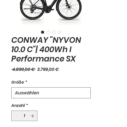
CONWAY "NYVON
10.0 C"| 400Wh I
Performance SX
Standardpreis
Sale-
 4.899,00 € 
3.799,00 €
Preis
Größe
*
Anzahl
*