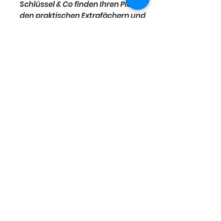
Schlüssel & Co finden Ihren Platz in
den praktischen Extrafächern und
wenn der Korb mal länger verstaut
wird, lässt er sich flach
zusammenlegen. Mit Kupplung zum
Anklicken an den KLICKfix Lenker
Adapter. Der Lenker Adapter gehört
bei diesem Produkt nicht zum
Lieferumfang. Wählen Sie die
Adaptervariante, die am besten zu
Ihrem Rad passt.
Der kleine Radladen -
Kirchstraße 6 -41517
Grevenbroich
Impressum