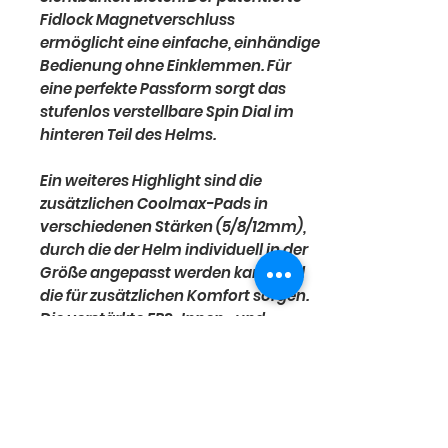
Fidlock Magnetverschluss
ermöglicht eine einfache, einhändige
Bedienung ohne Einklemmen. Für
eine perfekte Passform sorgt das
stufenlos verstellbare Spin Dial im
hinteren Teil des Helms.
Ein weiteres Highlight sind die
zusätzlichen Coolmax-Pads in
verschiedenen Stärken (5/8/12mm),
durch die der Helm individuell in der
Größe angepasst werden kann und
die für zusätzlichen Komfort sorgen.
Die verstärkte EPS-Innen- und
Außenschale gewährleistet
maximale Sicherheit und eine lange
Lebensdauer des Helms.
Mit einem Gewicht von weniger als