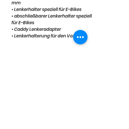
mm
• Lenkerhalter speziell für E-Bikes
• abschließbarer Lenkerhalter speziell
für E-Bikes
• Caddy Lenkeradapter
• Lenkerhalterung für den Vorbau
Hersteller-Artikelnummer: 03591104
Maße: ca. H35 x B28 x T26,5cm
Volumen: ca. 15l
Gewicht: ca. 800g
KLICKfix Lenkeradapter:
Durch Anklicken kannst du
kinderleicht deine Ausrüstung am
Fahrrad anbringen. Der Adapter
verriegelt automatisch und lässt sich
nur auf Tastendruck lösen. Dies