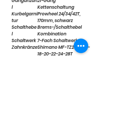
Ganganzah
21-Gang
l
Kettenschaltung
Kurbelgarni
Prowheel 24/34/42T,
tur
170mm, schwarz
Schalthebe
Brems-/Schalthebel
l
Kombination
Schaltwerk
7-Fach Schaltwerk
Zahnkränze
Shimano MF-TZ21, 14-16-
18-20-22-24-28T
Bremssyst
em
Bremse
V-Brake Aluminium
vorne
Bremse
V-Brake Aluminium
hinten
Bremsheb
Brems-/Schalthebel
el
Kombination