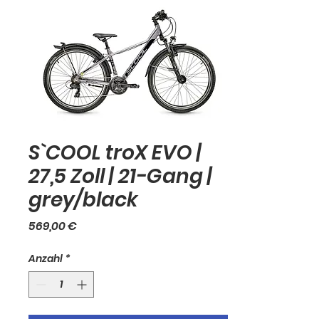
S`COOL troX EVO |
27,5 Zoll | 21-Gang |
grey/black
Preis
569,00 €
Anzahl
*