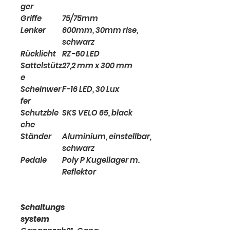
ger
Griffe
75/75mm
Lenker
600mm, 30mm rise,
schwarz
Rücklicht
RZ-60 LED
Sattelstütz
27,2 mm x 300 mm
e
Scheinwer
F-16 LED, 30 Lux
fer
Schutzble
SKS VELO 65, black
che
Ständer
Aluminium, einstellbar,
schwarz
Pedale
Poly P Kugellager m.
Reflektor
Schaltungs
system