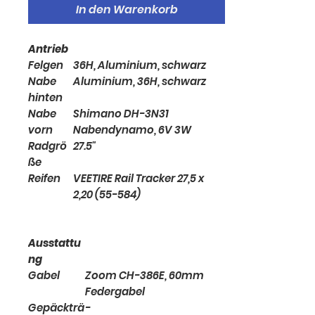
In den Warenkorb
Antrieb
Felgen
36H, Aluminium, schwarz
Nabe
Aluminium, 36H, schwarz
hinten
Nabe
Shimano DH-3N31
vorn
Nabendynamo, 6V 3W
Radgrö
27.5"
ße
Reifen
VEETIRE Rail Tracker 27,5 x
2,20 (55-584)
Ausstattu
ng
Gabel
Zoom CH-386E, 60mm
Federgabel
Gepäckträ
-