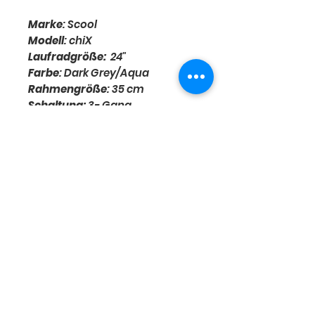
Marke
: Scool
Modell
: chiX
Laufradgröße:
24"
Farbe
: Dark Grey/Aqua
Rahmengröße
: 35 cm
Schaltung:
3- Gang
Bremse
: Felgenbremse V+H
BILD KANN VOM ORIGINAL
ABWEICHEN
Der kleine Radladen -
Kirchstraße 6 -41517
Grevenbroich
Impressum
Kontakt