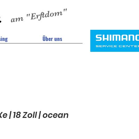
am "Erftdom"
sing
Über uns
e | 18 Zoll | ocean