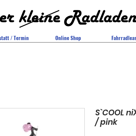
tatt / Termin
Online Shop
Fahrradlea
S`COOL niX
/ pink